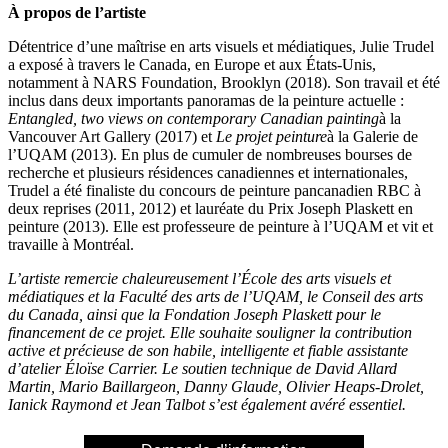
À propos de l’artiste
Détentrice d’une maîtrise en arts visuels et médiatiques, Julie Trudel
a exposé à travers le Canada, en Europe et aux États-Unis,
notamment à NARS Foundation, Brooklyn (2018). Son travail et été
inclus dans deux importants panoramas de la peinture actuelle :
Entangled, two views on contemporary Canadian painting
à la
Vancouver Art Gallery (2017) et
Le projet peinture
à la Galerie de
l’UQAM (2013). En plus de cumuler de nombreuses bourses de
recherche et plusieurs résidences canadiennes et internationales,
Trudel a été finaliste du concours de peinture pancanadien RBC à
deux reprises (2011, 2012) et lauréate du Prix Joseph Plaskett en
peinture (2013). Elle est professeure de peinture à l’UQAM et vit et
travaille à Montréal.
L’artiste remercie chaleureusement l’École des arts visuels et
médiatiques et la Faculté des arts de l’UQAM, le Conseil des arts
du Canada, ainsi que la Fondation Joseph Plaskett pour le
financement de ce projet. Elle souhaite souligner la contribution
active et précieuse de son habile, intelligente et fiable assistante
d’atelier Éloïse Carrier. Le soutien technique de David Allard
Martin, Mario Baillargeon, Danny Glaude, Olivier Heaps-Drolet,
Ianick Raymond et Jean Talbot s’est également avéré essentiel.