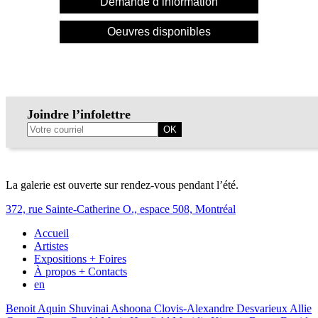
Demande d’information
Oeuvres disponibles
Joindre l’infolettre
La galerie est ouverte sur rendez-vous pendant l’été.
372, rue Sainte-Catherine O., espace 508, Montréal
Accueil
Artistes
Expositions + Foires
À propos + Contacts
en
Benoit Aquin
Shuvinai Ashoona
Clovis-Alexandre Desvarieux
Allie